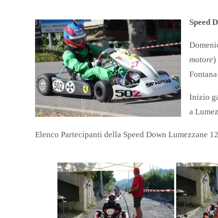
Speed 
Domeni
motore
)
Fontana 
Inizio g
a Lume
Elenco Partecipanti della Speed Down Lumezzane 12