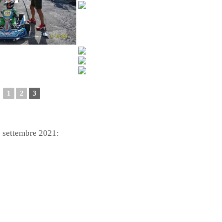
◄
1
2
3
 settembre 2021: