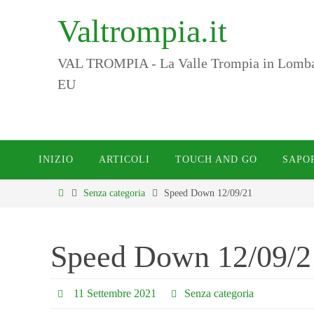
Salta
Valtrompia.it
al
contenuto
VAL TROMPIA - La Valle Trompia in Lombardi
EU
Salta
INIZIO
ARTICOLI
TOUCH AND GO
SAPO
al
contenuto
Home
Senza categoria
Speed Down 12/09/21
Speed Down 12/09/2
11 Settembre 2021
Senza categoria