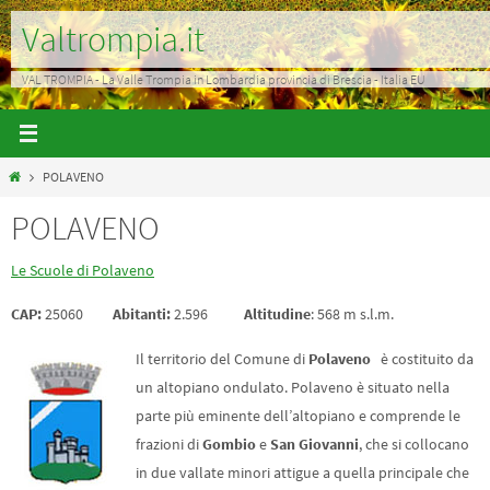
Salta
Valtrompia.it
al
contenuto
VAL TROMPIA - La Valle Trompia in Lombardia provincia di Brescia - Italia EU
Home
POLAVENO
POLAVENO
Le Scuole di Polaveno
CAP
:
25060
Abitanti:
2.596
Altitudine
: 568 m s.l.m.
Il territorio del Comune di
Polaveno
è costituito da
un altopiano ondulato. Polaveno è situato nella
parte più eminente dell’altopiano e comprende le
frazioni di
Gombio
e
San
Giovanni
, che si collocano
in due vallate minori attigue a quella principale che