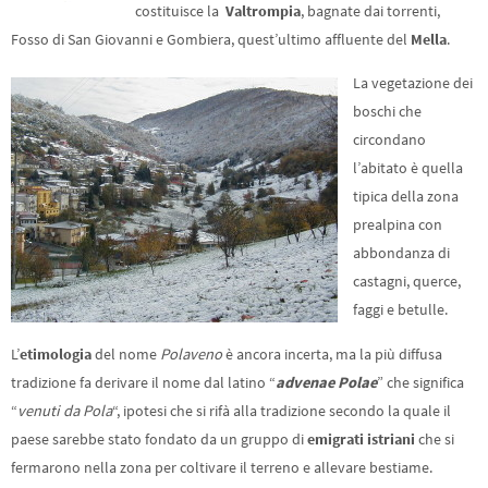
costituisce la
Valtrompia
, bagnate dai torrenti,
Fosso di San Giovanni e Gombiera, quest’ultimo affluente del
Mella
.
La vegetazione dei
boschi che
circondano
l’abitato è quella
tipica della zona
prealpina con
abbondanza di
castagni, querce,
faggi e betulle.
L’
etimologia
del nome
Polaveno
è ancora incerta, ma la più diffusa
tradizione fa derivare il nome dal latino “
advenae Polae
” che significa
“
venuti da Pola
“, ipotesi che si rifà alla tradizione secondo la quale il
paese sarebbe stato fondato da un gruppo di
emigrati istriani
che si
fermarono nella zona per coltivare il terreno e allevare bestiame.