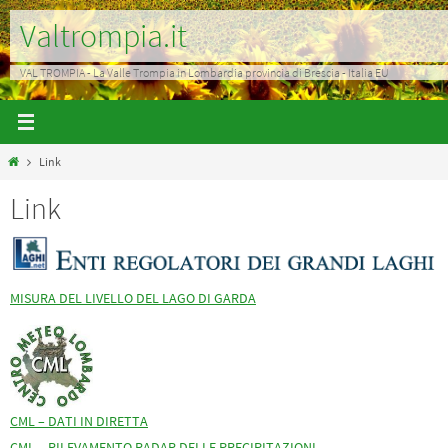
Salta
Valtrompia.it
al
contenuto
VAL TROMPIA - La Valle Trompia in Lombardia provincia di Brescia - Italia EU
Home
Link
Link
MISURA DEL LIVELLO DEL LAGO DI GARDA
CML – DATI IN DIRETTA
CML – RILEVAMENTO RADAR DELLE PRECIPITAZIONI