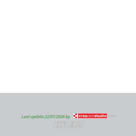
Last update 22/07/2026 by
® ™
🇮🇹 🇪🇺