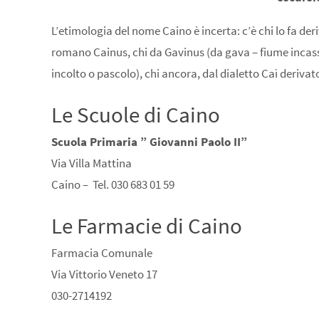
L’etimologia del nome
Caino
è incerta: c’è chi lo fa der
romano Cainus, chi da Gavinus (da gava – fiume incas
incolto o pascolo), chi ancora, dal dialetto
Caì
derivato 
Le Scuole di Caino
Scuola Primaria ” Giovanni Paolo II”
Via Villa Mattina
Caino – Tel. 030 683 01 59
Le Farmacie di Caino
Farmacia Comunale
Via Vittorio Veneto 17
030-2714192