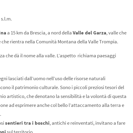
 s.l.m.
ina
a 15 km da Brescia, a nord della
Valle del Garza
, valle che
 che rientra nella Comunità Montana della Valle Trompia.
rza che dà il nome alla valle. L’aspetto richiama paesaggi
egni lasciati dall’uomo nell’uso delle risorse naturali
cono il patrimonio culturale. Sono i piccoli preziosi tesori del
io artistico, che denotano la sensibilità e la volontà di questa
one ad esprimere anche col bello l’attaccamento alla terra e
.
osi
sentieri tra i boschi
, antichi e reinventati, invitano a fare
oni
sul territorio.