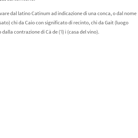
ivare dal latino
Catinum
ad indicazione di una conca, o dal nome
sato) chi da
Caio
con significato di recinto, chi da
Gait
(luogo
dalla contrazione di Cà de (‘l) ì (casa del vino).