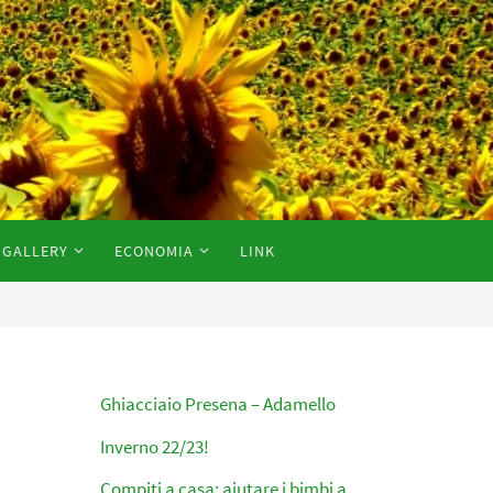
GALLERY
ECONOMIA
LINK
Ghiacciaio Presena – Adamello
Inverno 22/23!
Compiti a casa: aiutare i bimbi a