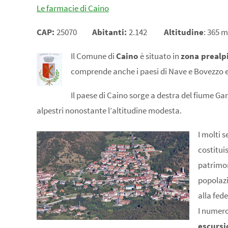
Le farmacie di Caino
CAP
:
25070
Abitanti:
2.142
Altitudine
: 365 m
Il Comune di
Caino
è situato in
zona prealp
comprende anche i paesi di Nave e Bovezzo e
Il paese di Caino sorge a destra del fiume Ga
alpestri nonostante l’altitudine modesta.
I molti s
costituis
patrimon
popolazi
alla fede
I numer
escursi