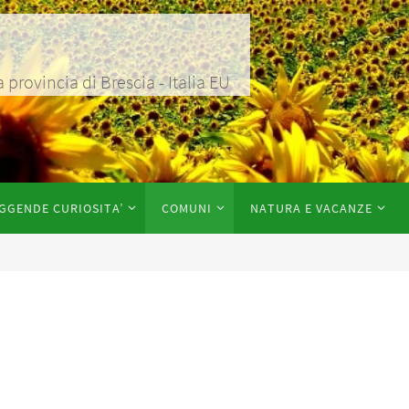
rovincia di Brescia - Italia EU
GGENDE CURIOSITA’
COMUNI
NATURA E VACANZE