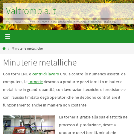
Salta
Valtrompia.it
al
contenuto
VAL TROMPIA - La Valle Trompia in Lombardia provincia di Brescia - Italia EU
Home
Minuterie metalliche
Minuterie metalliche
Con torni CNC o
centri di lavoro
CNC a controllo numerico assistiti da
computers, le
tornerie
riescono a produrre pezzi torniti o minuterie
metalliche in grandi quantità, con lavorazioni tecniche di precisione e
con l’ausilio limitato degli operatori che ne debbono controllare il
funzionamento anche in maniera non costante.
La torneria, grazie alla sua elasticità nel
processo di produzione, riesce a
produrre pezzi torniti, minuterie