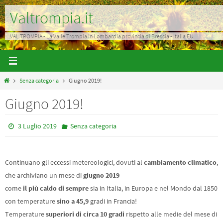
Salta
Valtrompia.it
al
contenuto
VAL TROMPIA - La Valle Trompia in Lombardia provincia di Brescia - Italia EU
Home
Senza categoria
Giugno 2019!
Giugno 2019!
3 Luglio 2019
Senza categoria
Continuano gli eccessi metereologici, dovuti al
cambiamento climatico
,
che archiviano un mese di
giugno 2019
come
il più caldo di sempre
sia in Italia, in Europa e nel Mondo dal 1850
con temperature
sino a 45,9
gradi in Francia!
Temperature
superiori di circa 10 gradi
rispetto alle medie del mese di