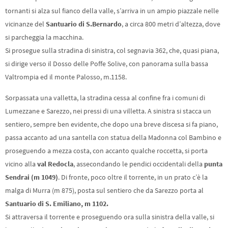
tornanti si alza sul fianco della valle, s’arriva in un ampio piazzale nelle
vicinanze del
Santuario di S.Bernardo
, a circa 800 metri d’altezza, dove
si parcheggia la macchina.
Si prosegue sulla stradina di sinistra, col segnavia 362, che, quasi piana,
si dirige verso il Dosso delle Poffe Solive, con panorama sulla bassa
Valtrompia ed il monte Palosso, m.1158.
Sorpassata una valletta, la stradina cessa al confine fra i comuni di
Lumezzane e Sarezzo, nei pressi di una villetta. A sinistra si stacca un
sentiero, sempre ben evidente, che dopo una breve discesa si fa piano,
passa accanto ad una santella con statua della Madonna col Bambino e
proseguendo a mezza costa, con accanto qualche roccetta, si porta
vicino alla
val Redocla
, assecondando le pendici occidentali della
punta
Sendrai (m 1049)
. Di fronte, poco oltre il torrente, in un prato c’è la
malga di Murra (m 875), posta sul sentiero che da Sarezzo porta al
Santuario di S. Emiliano, m 1102.
Si attraversa il torrente e proseguendo ora sulla sinistra della valle, si