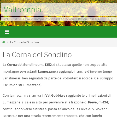
Salta
Valtrompia.it
al
contenuto
VAL TROMPIA - La Valle Trompia in Lombardia provincia di Brescia - Italia EU
Home
La Corna del Sonclino
La Corna del Sonclino
La Corna del Sonclino, m. 1352
, è situata su quelle non troppo alte
montagne sovrastanti
Lumezzane
, raggiungibili anche d’inverno lungo
vari itinerari ben segnalati da parte dei volonterosi soci del Gel (Gruppo
Escursionisti Lumezzane).
Con la macchina si arriva in
Val Gobbia
e raggiunte le prime frazioni di
Lumezzane, si sale in alto per pervenire alla frazione di
Pieve, m 494
;
continuando verso sinistra si passa a fianco della Pieve di S.Giovanni
Battista e per una strada recentemente tracciata, che con lunghi