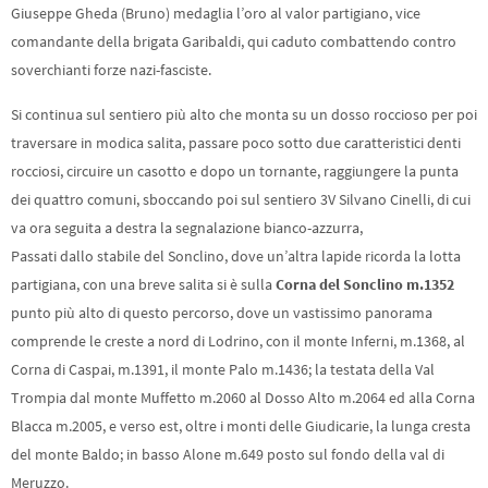
Giuseppe Gheda (Bruno) medaglia l’oro al valor partigiano, vice
comandante della brigata Garibaldi, qui caduto combattendo contro
soverchianti forze nazi-fasciste.
Si continua sul sentiero più alto che monta su un dosso roccioso per poi
traversare in modica salita, passare poco sotto due caratteristici denti
rocciosi, circuire un casotto e dopo un tornante, raggiungere la punta
dei quattro comuni, sboccando poi sul sentiero 3V Silvano Cinelli, di cui
va ora seguita a destra la segnalazione bianco-azzurra,
Passati dallo stabile del Sonclino, dove un’altra lapide ricorda la lotta
partigiana, con una breve salita si è sulla
Corna del Sonclino m.1352
punto più alto di questo percorso, dove un vastissimo panorama
comprende le creste a nord di Lodrino, con il monte Inferni, m.1368, al
Corna di Caspai, m.1391, il monte Palo m.1436; la testata della Val
Trompia dal monte Muffetto m.2060 al Dosso Alto m.2064 ed alla Corna
Blacca m.2005, e verso est, oltre i monti delle Giudicarie, la lunga cresta
del monte Baldo; in basso Alone m.649 posto sul fondo della val di
Meruzzo.