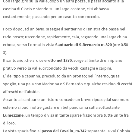
Con largo giro sulla valle, dopo un’altra pozza, si passa accanto alla
cascina di Ciocio e stando su un largo costone, ci si abbassa
costantemente, passando per un casotto con roccolo.
Poco dopo, ad un bivio, si segue il sentierino di sinistra che passa nel
rado bosco; uscendone, rapidamente, cala, seguendo una larga china
erbosa, verso l’ormai in vista
Santuario di S.Bernardo m 820
(ore 0.50-
3).
Il santuario, che si dice
eretto nel 1370
, sorge al limite di un ripiano
prativo verso la valle, circondato da vecchi castagni e carpini.
E’ del tipo a capanna, preceduto da un pronao; nell’interno, quasi
spoglio, una pala con Madonna e S.Bernardo e qualche residuo di vecchi
affreschi nell’abside.
Accanto al santuario un ristoro concede un breve riposo; dal suo muro
esterno si può inoltre gustare un bel panorama sulla sottostante
Lumezzane
, un tempo divisa in tante sparse frazioni ora tutte unite fra
di loro.
La vista spazia fino al
passo del Cavallo, m.742
separante la val Gobbia