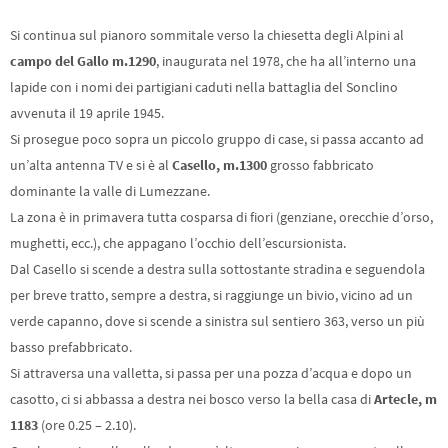
Si continua sul pianoro sommitale verso la chiesetta degli Alpini al
campo del Gallo m.1290
, inaugurata nel 1978, che ha all’interno una
lapide con i nomi dei partigiani caduti nella battaglia del Sonclino
avvenuta il 19 aprile 1945.
Si prosegue poco sopra un piccolo gruppo di case, si passa accanto ad
un’alta antenna TV e si è al
Casello, m.1300
grosso fabbricato
dominante la valle di Lumezzane.
La zona è in primavera tutta cosparsa di fiori (genziane, orecchie d’orso,
mughetti, ecc.), che appagano l’occhio dell’escursionista.
Dal Casello si scende a destra sulla sottostante stradina e seguendola
per breve tratto, sempre a destra, si raggiunge un bivio, vicino ad un
verde capanno, dove si scende a sinistra sul sentiero 363, verso un più
basso prefabbricato.
Si attraversa una valletta, si passa per una pozza d’acqua e dopo un
casotto, ci si abbassa a destra nei bosco verso la bella casa di
Artecle, m
1183
(ore 0.25 – 2.10).