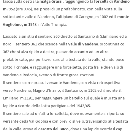
lascia sulla destra
la malga Grassi
, raggiungendo la
forcella di Vandeno
m. 952
(ore 0.45), nei pressi di un prefabbricato, con bella vista sulla
sottostante valle di Vandeno, l’altipiano di Caregno, m 1002 ed il
monte
Guglielmo, m 1948
in Valle Trompia.
Lasciato a sinistra il sentiero 360 diretto al Santuario di S.Emiliano ed a
nord il sentiero 361 che scende nella
valle di Vandeno
, si continua col
362 che si alza ripido a destra, passando accanto ad un altro
prefabbricato, per poi traversare alla testata della valle, stando poco
sotto il crinale, e raggiungere una forcelletta, posta fra le due valli di
Vandeno e Redocla, avendo di fronte grossi roccioni.
Il sentiero scorre ora sul versante Vandeno, con vista retrospettiva
verso Marcheno, Magno d’Inzino, il Santuario, m 1102 ed il monte S.
Emiliano, m.1191, per raggiungere un baitello sul quale è murata una
lapide a ricordo della lotta partigiana del 1943/45.
Il sentiero sale ad un’altra forcelletta, dove nuovamente si riporta sul
versante della Val Gobbia e con brevi dislivelli, traversando alla testata
della valle, arriva al
casotto del Buco
, dove una lapide ricorda il cap.