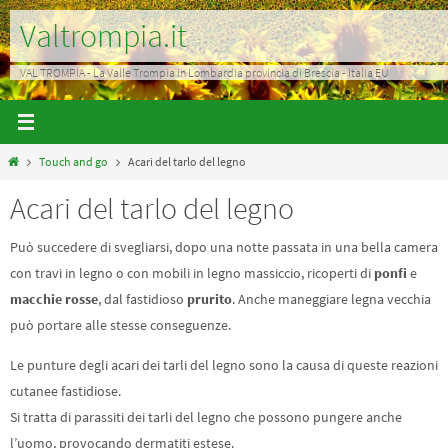
Salta
Valtrompia.it
al
contenuto
VAL TROMPIA - La Valle Trompia in Lombardia provincia di Brescia - Italia EU
Home
Touch and go
Acari del tarlo del legno
Acari del tarlo del legno
Può succedere di svegliarsi, dopo una notte passata in una bella camera
con travi in legno o con mobili in legno massiccio, ricoperti di
ponfi
e
macchie rosse
, dal fastidioso
prurito
. Anche maneggiare legna vecchia
può portare alle stesse conseguenze.
Le punture degli acari dei tarli del legno sono la causa di queste reazioni
cutanee fastidiose.
Si tratta di parassiti dei tarli del legno che possono pungere anche
l’uomo, provocando dermatiti estese.