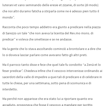
luterani et vano seminando delle eresie et zizanie, di sorte (di modo)
che noi altri duramo faticha a stirparla come ne è adesso pien tutto il
mondo”.
Racconta che poco tempo addietro era giunto a predicare nella piazza
di Sarezzo un tale “che non aveva la licentia del Rev.mo mons. di
predicar” e voleva che smettesse e se ne andasse.
Ma la gente che lo stava ascoltando cominciò a brontolare e a dire che
lo si doveva lasciar parlare come avevano fatto gli altri preti.
Ma il parroco tanto disse e fece che quel tale fu condotto “a Zenà et lo
feser predicar”. Chiedeva infine che il vescovo intervenisse ordinando ai
sacerdoti della valle di impedire a quei tali di predicare e di celebrare in
tutte le chiese, per una settimana, sotto pena di scomunica e di
interdetto.
Ma perché non apparisse che era stato lui a riportare quanto era
accaduto, proponeva che fosse il vescovo a mandare per iscritto