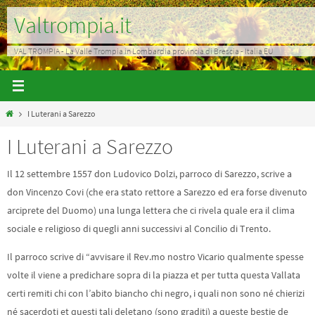
Salta
Valtrompia.it
al
contenuto
VAL TROMPIA - La Valle Trompia in Lombardia provincia di Brescia - Italia EU
Home
I Luterani a Sarezzo
I Luterani a Sarezzo
Il 12 settembre 1557 don Ludovico Dolzi, parroco di Sarezzo, scrive a
don Vincenzo Covi (che era stato rettore a Sarezzo ed era forse divenuto
arciprete del Duomo) una lunga lettera che ci rivela quale era il clima
sociale e religioso di quegli anni successivi al Concilio di Trento.
Il parroco scrive di “avvisare il Rev.mo nostro Vicario qualmente spesse
volte il viene a predichare sopra di la piazza et per tutta questa Vallata
certi remiti chi con l’abito biancho chi negro, i quali non sono né chierizi
né sacerdoti et questi tali deletano (sono graditi) a queste bestie de