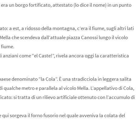
o era un borgo fortificato, attestato (lo dice il nome) in un punto
: a est, a ridosso della montagna, c’era il fiume, sugli altri lati
Mella che scendeva dall’attuale piazza Canossi lungo il vicolo
 fiume.
i anziani come “el Caste!”, rivela ancora oggi la caratteristica
paese denominato “la Cola”. È una stradicciola in leggera salita
di qualche metro e parallela al vicolo Mella. L’appellativo di Cola,
icato: si tratta di un rilievo artificiale ottenuto con l’accumulo di
 qui sorgeva il forno fusorio nel quale avveniva la colata del