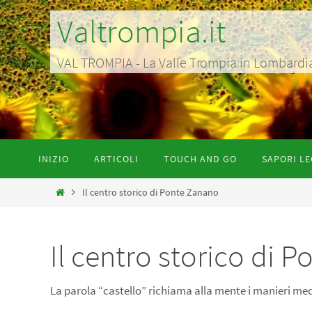
Salta
Valtrompia.it
al
contenuto
VAL TROMPIA - La Valle Trompia in Lombardia p
Salta
INIZIO
ARTICOLI
TOUCH AND GO
SAPORI LE
al
contenuto
Home
Il centro storico di Ponte Zanano
Il centro storico di 
La parola “castello” richiama alla mente i manieri medie