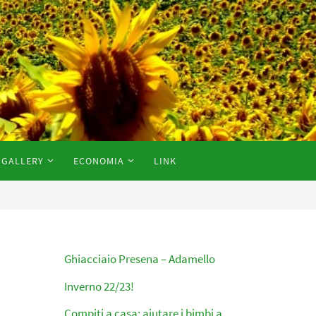
GALLERY
ECONOMIA
LINK
Ghiacciaio Presena – Adamello
Inverno 22/23!
Compiti a casa: aiutare i bimbi a