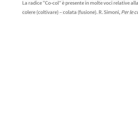
La radice “Co-col” è presente in molte voci relative all
colere (coltivare) – colata (fusione). R. Simoni,
Per le c