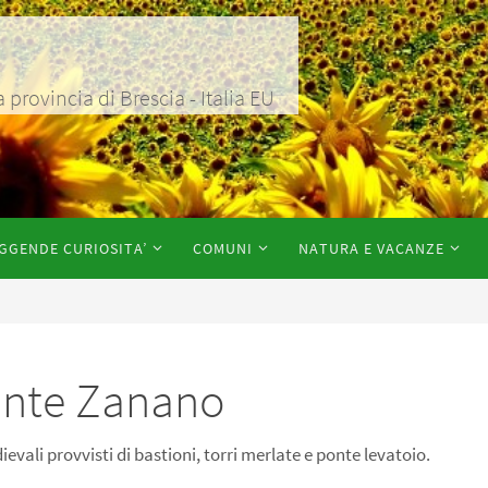
rovincia di Brescia - Italia EU
GGENDE CURIOSITA’
COMUNI
NATURA E VACANZE
Ponte Zanano
vali provvisti di bastioni, torri merlate e ponte levatoio.