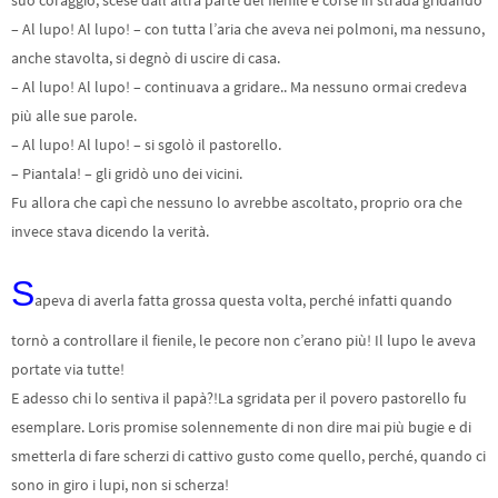
suo coraggio, scese dall’altra parte del fienile e corse in strada gridando
– Al lupo! Al lupo! – con tutta l’aria che aveva nei polmoni, ma nessuno,
anche stavolta, si degnò di uscire di casa.
– Al lupo! Al lupo! – continuava a gridare.. Ma nessuno ormai credeva
più alle sue parole.
– Al lupo! Al lupo! – si sgolò il pastorello.
– Piantala! – gli gridò uno dei vicini.
Fu allora che capì che nessuno lo avrebbe ascoltato, proprio ora che
invece stava dicendo la verità.
S
apeva di averla fatta grossa questa volta, perché infatti quando
tornò a controllare il fienile, le pecore non c’erano più! Il lupo le aveva
portate via tutte!
E adesso chi lo sentiva il papà?!La sgridata per il povero pastorello fu
esemplare. Loris promise solennemente di non dire mai più bugie e di
smetterla di fare scherzi di cattivo gusto come quello, perché, quando ci
sono in giro i lupi, non si scherza!