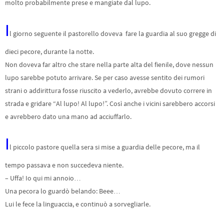
molto probabilmente prese e mangiate dal lupo.
I
l giorno seguente il pastorello doveva fare la guardia al suo gregge di
dieci pecore, durante la notte.
Non doveva far altro che stare nella parte alta del fienile, dove nessun
lupo sarebbe potuto arrivare. Se per caso avesse sentito dei rumori
strani o addirittura fosse riuscito a vederlo, avrebbe dovuto correre in
strada e gridare “Al lupo! Al lupo!”. Così anche i vicini sarebbero accorsi
e avrebbero dato una mano ad acciuffarlo.
I
l piccolo pastore quella sera si mise a guardia delle pecore, ma il
tempo passava e non succedeva niente.
– Uffa! Io qui mi annoio…
Una pecora lo guardò belando: Beee…
Lui le fece la linguaccia, e continuò a sorvegliarle.