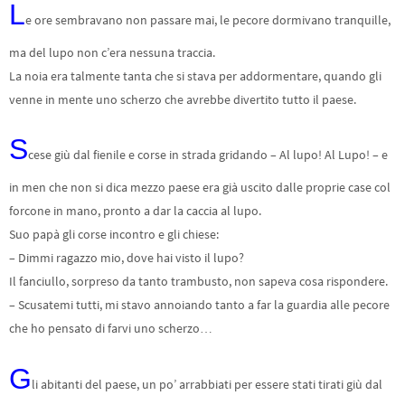
L
e ore sembravano non passare mai, le pecore dormivano tranquille,
ma del lupo non c’era nessuna traccia.
La noia era talmente tanta che si stava per addormentare, quando gli
venne in mente uno scherzo che avrebbe divertito tutto il paese.
S
cese giù dal fienile e corse in strada gridando – Al lupo! Al Lupo! – e
in men che non si dica mezzo paese era già uscito dalle proprie case col
forcone in mano, pronto a dar la caccia al lupo.
Suo papà gli corse incontro e gli chiese:
– Dimmi ragazzo mio, dove hai visto il lupo?
Il fanciullo, sorpreso da tanto trambusto, non sapeva cosa rispondere.
– Scusatemi tutti, mi stavo annoiando tanto a far la guardia alle pecore
che ho pensato di farvi uno scherzo…
G
li abitanti del paese, un po’ arrabbiati per essere stati tirati giù dal