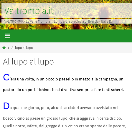
Salta
Valtrompia.it
al
contenuto
VAL TROMPIA - La Valle Trompia in Lombardia provincia di Brescia - Italia EU
Home
Al lupo al lupo
Al lupo al lupo
C
’era una volta, in un piccolo paesello in mezzo alla campagna, un
pastorello un po’ birichino che si divertiva sempre a fare tanti scherzi.
D
a qualche giorno, però, alcuni cacciatori avevano avvistato nel
bosco vicino al paese un grosso lupo, che si aggirava in cerca di cibo.
Quella notte, infatti, dal gregge di un vicino erano sparite delle pecore,