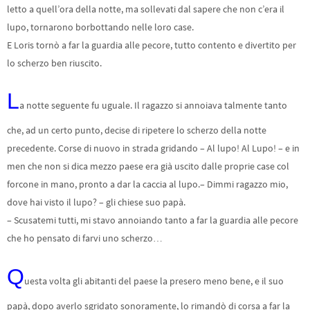
letto a quell’ora della notte, ma sollevati dal sapere che non c’era il
lupo, tornarono borbottando nelle loro case.
E Loris tornò a far la guardia alle pecore, tutto contento e divertito per
lo scherzo ben riuscito.
L
a notte seguente fu uguale. Il ragazzo si annoiava talmente tanto
che, ad un certo punto, decise di ripetere lo scherzo della notte
precedente. Corse di nuovo in strada gridando – Al lupo! Al Lupo! – e in
men che non si dica mezzo paese era già uscito dalle proprie case col
forcone in mano, pronto a dar la caccia al lupo.– Dimmi ragazzo mio,
dove hai visto il lupo? – gli chiese suo papà.
– Scusatemi tutti, mi stavo annoiando tanto a far la guardia alle pecore
che ho pensato di farvi uno scherzo…
Q
uesta volta gli abitanti del paese la presero meno bene, e il suo
papà, dopo averlo sgridato sonoramente, lo rimandò di corsa a far la