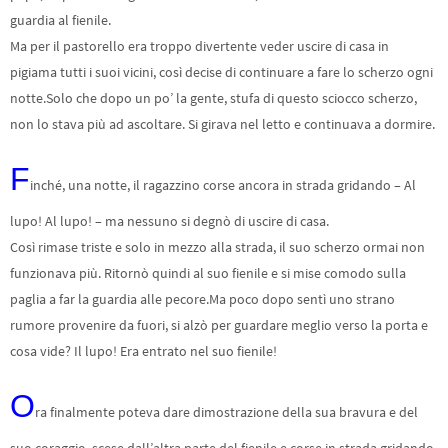
guardia al fienile.
Ma per il pastorello era troppo divertente veder uscire di casa in
pigiama tutti i suoi vicini, così decise di continuare a fare lo scherzo ogni
notte.Solo che dopo un po’ la gente, stufa di questo sciocco scherzo,
non lo stava più ad ascoltare. Si girava nel letto e continuava a dormire.
F
inché, una notte, il ragazzino corse ancora in strada gridando – Al
lupo! Al lupo! – ma nessuno si degnò di uscire di casa.
Così rimase triste e solo in mezzo alla strada, il suo scherzo ormai non
funzionava più. Ritornò quindi al suo fienile e si mise comodo sulla
paglia a far la guardia alle pecore.Ma poco dopo sentì uno strano
rumore provenire da fuori, si alzò per guardare meglio verso la porta e
cosa vide? Il lupo! Era entrato nel suo fienile!
O
ra finalmente poteva dare dimostrazione della sua bravura e del