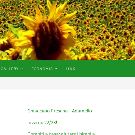
GALLERY
ECONOMIA
LINK
Ghiacciaio Presena – Adamello
Inverno 22/23!
Compiti a casa: aiutare i bimbi a