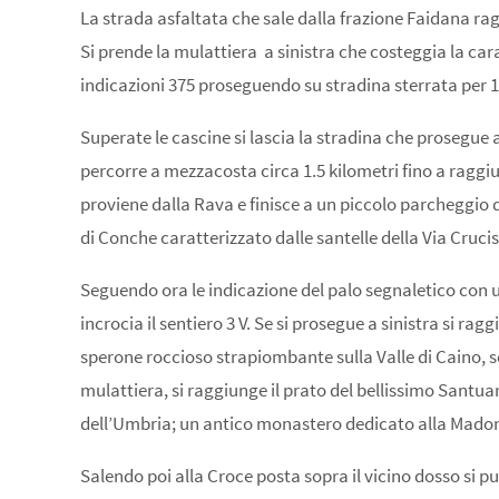
La strada asfaltata che sale dalla frazione Faidana ra
Si prende la mulattiera a sinistra che costeggia la car
indicazioni 375 proseguendo su stradina sterrata per 1
Superate le cascine si lascia la stradina che prosegue 
percorre a mezzacosta circa 1.5 kilometri fino a raggiun
proviene dalla Rava e finisce a un piccolo parcheggio d
di Conche caratterizzato dalle santelle della Via Crucis
Seguendo ora le indicazione del palo segnaletico con un 
incrocia il sentiero 3 V. Se si prosegue a sinistra si ra
sperone roccioso strapiombante sulla Valle di Caino, se
mulattiera, si raggiunge il prato del bellissimo Santu
dell’Umbria; un antico monastero dedicato alla Madon
Salendo poi alla Croce posta sopra il vicino dosso si 