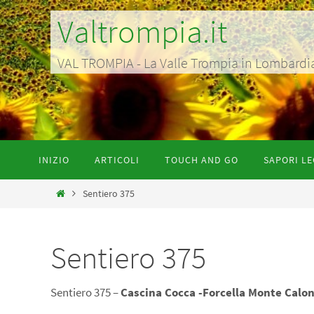
Salta
Valtrompia.it
al
contenuto
VAL TROMPIA - La Valle Trompia in Lombardia p
Salta
INIZIO
ARTICOLI
TOUCH AND GO
SAPORI LE
al
contenuto
Home
Sentiero 375
Sentiero 375
Sentiero 375 –
Cascina Cocca -Forcella Monte Calo