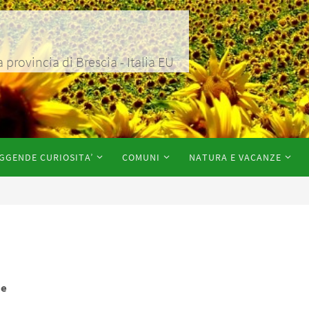
rovincia di Brescia - Italia EU
GGENDE CURIOSITA’
COMUNI
NATURA E VACANZE
ne