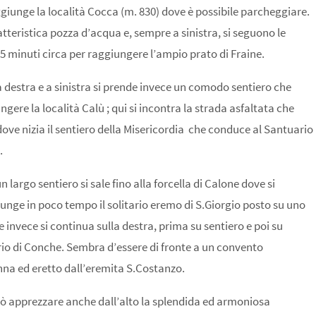
ggiunge la località Cocca (m. 830) dove è possibile parcheggiare.
atteristica pozza d’acqua e, sempre a sinistra, si seguono le
5 minuti circa per raggiungere l’ampio prato di Fraine.
a destra e a sinistra si prende invece un comodo sentiero che
gere la località Calù ; qui si incontra la strada asfaltata che
ove nizia il sentiero della Misericordia che conduce al Santuario
.
largo sentiero si sale fino alla forcella di Calone dove si
ggiunge in poco tempo il solitario eremo di S.Giorgio posto su uno
 invece si continua sulla destra, prima su sentiero e poi su
ario di Conche. Sembra d’essere di fronte a un convento
na ed eretto dall’eremita S.Costanzo.
può apprezzare anche dall’alto la splendida ed armoniosa