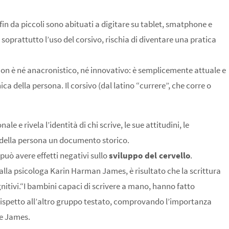
 fin da piccoli sono abituati a digitare su tablet, smatphone e
e soprattutto l’uso del corsivo, rischia di diventare una pratica
 non è né anacronistico, né innovativo: è semplicemente attuale e
ca della persona. Il corsivo (dal latino “currere”, che corre o
ale e rivela l’identità di chi scrive, le sue attitudini, le
ti della persona un documento storico.
può avere effetti negativi sullo
sviluppo del cervello
.
dalla psicologa Karin Harman James, è risultato che la scrittura
nitivi.“I bambini capaci di scrivere a mano, hanno fatto
 rispetto all’altro gruppo testato, comprovando l’importanza
ce James.