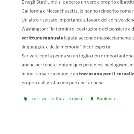
E negli Stati Uniti si è aperto un vero e proprio dibatti
California e Massachusetts, lo hanno reinserito come m
Un altro risultato importante a favore del corsivo viene
Washington: “In termini di costruzione del pensiero e d
scrittura manuale
legata accende massicciamente aree
linguaggio, e della memoria” dice l’esperta.
Scrivere con la penna su un foglio non è importante s
anche per tenere lontani quei pericolosi neologismi, m
Infine, scrivere a mano è un
toccasana per il cervell
propria calligrafia non può che far bene.
corsivo
,
scrittura
,
scrivere
.
Bookmark
.