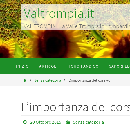
Salta
Valtrompia.it
al
contenuto
VAL TROMPIA - La Valle Trompia in Lombardia p
Salta
INIZIO
ARTICOLI
TOUCH AND GO
SAPORI LE
al
contenuto
Home
Senza categoria
L’importanza del corsivo
L’importanza del cor
20 Ottobre 2015
Senza categoria