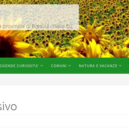
rovincia di Brescia - Italia EU
GGENDE CURIOSITA’
COMUNI
NATURA E VACANZE
sivo