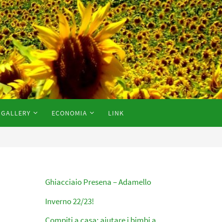
GALLERY
ECONOMIA
LINK
Ghiacciaio Presena – Adamello
Inverno 22/23!
Compiti a casa: aiutare i bimbi a