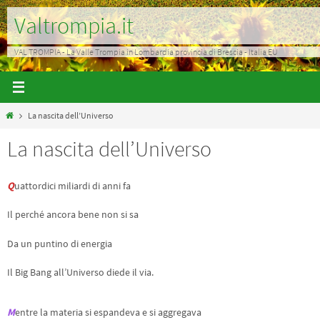
Salta
Valtrompia.it
al
contenuto
VAL TROMPIA - La Valle Trompia in Lombardia provincia di Brescia - Italia EU
Home
La nascita dell’Universo
La nascita dell’Universo
Q
uattordici miliardi di anni fa
Il perché ancora bene non si sa
Da un puntino di energia
Il Big Bang all’Universo diede il via.
M
entre la materia si espandeva e si aggregava